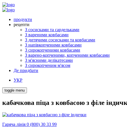
продукти
рецепти
З сосисками та сардельками
З вареними ковбасами
З дитячими сосисками та ковбасами
З напівкопченими ковбасами
З сирокопченими ковбасами
З варено-копченими, копченими ковбасами
З м'ясними делікатесами
З сирокопченим м'ясом
Де придбати
УКР
toggle menu
кабачкова піца з ковбасою з філе індич
Гаряча лінія 0 (800) 30 33 99