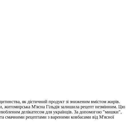
дитинства, як дієтичний продукт зі зниженим вмістом жирів.
си, житомирська М'ясна Гільдія залишила рецепт незмінним. Цю
 улюбленим делікатесом для українців. За допомогою "мишки",
та смачними рецептами з вареними ковбасами від М'ясної