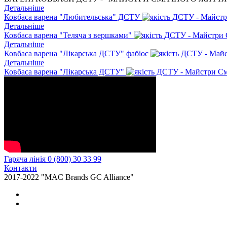
Детальніше
Ковбаса варена "Любительська" ДСТУ
Детальніше
Ковбаса варена "Теляча з вершками"
Детальніше
Ковбаса варена "Лікарська ДСТУ" фабіос
Детальніше
Ковбаса варена "Лікарська ДСТУ"
Гаряча лінія 0 (800) 30 33 99
Контакти
2017-2022 "MAC Brands GC Alliance"