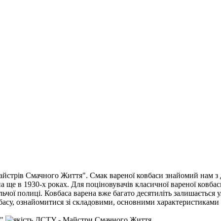
айстрів Смачного Життя". Смак вареної ковбаси знайомий нам з 
 ще в 1930-х роках. Для поціновувачів класичної вареної ковба
льчої полиці. Ковбаса варена вже багато десятиліть залишається
басу, ознайомитися зі складовими, основними характеристиками 
"