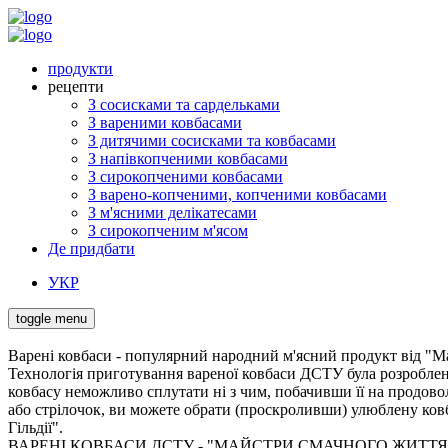
продукти
рецепти
З сосисками та сардельками
З вареними ковбасами
З дитячими сосисками та ковбасами
З напівкопченими ковбасами
З сирокопченими ковбасами
З варено-копченими, копченими ковбасами
З м'ясними делікатесами
З сирокопченим м'ясом
Де придбати
УКР
toggle menu
Варені ковбаси - популярний народний м'ясний продукт від "М
Технологія приготування вареної ковбаси ДСТУ була розроблена
ковбасу неможливо сплутати ні з чим, побачивши її на продово
або стрілочок, ви можете обрати (проскроливши) улюблену ков
Гільдії".
ВАРЕНІ КОВБАСИ ДСТУ - "МАЙСТРИ СМАЧНОГО ЖИТТЯ