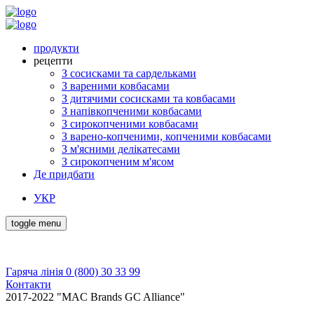
продукти
рецепти
З сосисками та сардельками
З вареними ковбасами
З дитячими сосисками та ковбасами
З напівкопченими ковбасами
З сирокопченими ковбасами
З варено-копченими, копченими ковбасами
З м'ясними делікатесами
З сирокопченим м'ясом
Де придбати
УКР
toggle menu
Гаряча лінія 0 (800) 30 33 99
Контакти
2017-2022 "MAC Brands GC Alliance"