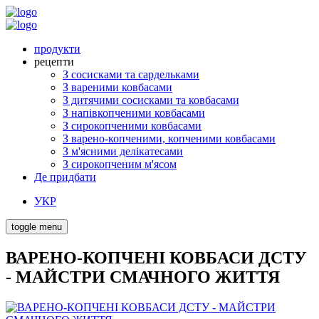
продукти
рецепти
З сосисками та сардельками
З вареними ковбасами
З дитячими сосисками та ковбасами
З напівкопченими ковбасами
З сирокопченими ковбасами
З варено-копченими, копченими ковбасами
З м'ясними делікатесами
З сирокопченим м'ясом
Де придбати
УКР
toggle menu
ВАРЕНО-КОПЧЕНІ КОВБАСИ ДСТУ
- МАЙСТРИ СМАЧНОГО ЖИТТЯ