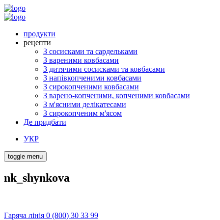
продукти
рецепти
З сосисками та сардельками
З вареними ковбасами
З дитячими сосисками та ковбасами
З напівкопченими ковбасами
З сирокопченими ковбасами
З варено-копченими, копченими ковбасами
З м'ясними делікатесами
З сирокопченим м'ясом
Де придбати
УКР
toggle menu
nk_shynkova
Гаряча лінія 0 (800) 30 33 99