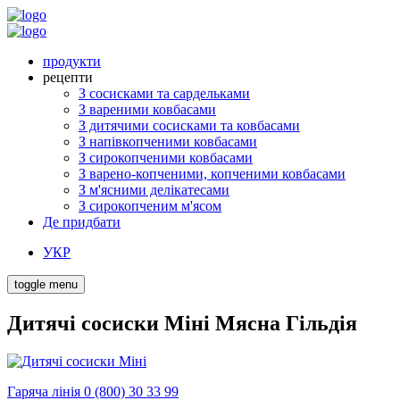
продукти
рецепти
З сосисками та сардельками
З вареними ковбасами
З дитячими сосисками та ковбасами
З напівкопченими ковбасами
З сирокопченими ковбасами
З варено-копченими, копченими ковбасами
З м'ясними делікатесами
З сирокопченим м'ясом
Де придбати
УКР
toggle menu
Дитячі сосиски Міні Мясна Гільдія
Гаряча лінія 0 (800) 30 33 99