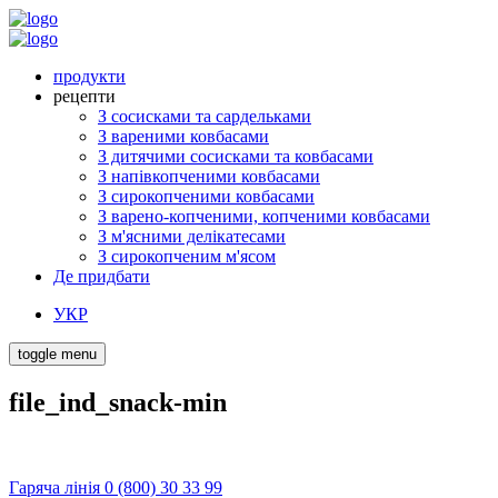
продукти
рецепти
З сосисками та сардельками
З вареними ковбасами
З дитячими сосисками та ковбасами
З напівкопченими ковбасами
З сирокопченими ковбасами
З варено-копченими, копченими ковбасами
З м'ясними делікатесами
З сирокопченим м'ясом
Де придбати
УКР
toggle menu
file_ind_snack-min
Гаряча лінія 0 (800) 30 33 99