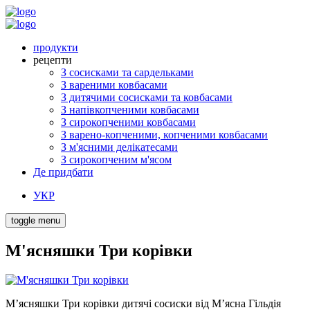
продукти
рецепти
З сосисками та сардельками
З вареними ковбасами
З дитячими сосисками та ковбасами
З напівкопченими ковбасами
З сирокопченими ковбасами
З варено-копченими, копченими ковбасами
З м'ясними делікатесами
З сирокопченим м'ясом
Де придбати
УКР
toggle menu
М'ясняшки Три корівки
М’ясняшки Три корівки дитячі сосиски від М’ясна Гільдія