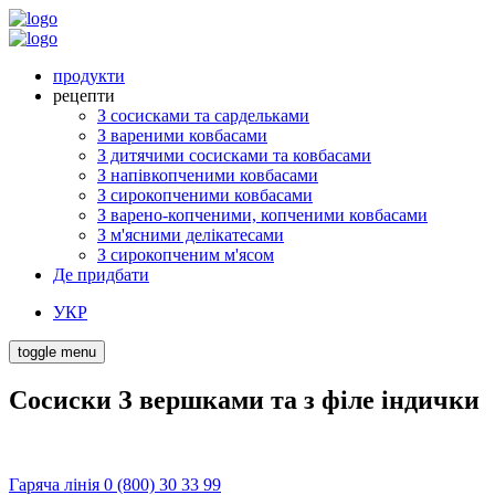
продукти
рецепти
З сосисками та сардельками
З вареними ковбасами
З дитячими сосисками та ковбасами
З напівкопченими ковбасами
З сирокопченими ковбасами
З варено-копченими, копченими ковбасами
З м'ясними делікатесами
З сирокопченим м'ясом
Де придбати
УКР
toggle menu
Сосиски З вершками та з філе індички
Гаряча лінія 0 (800) 30 33 99