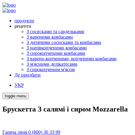
продукти
рецепти
З сосисками та сардельками
З вареними ковбасами
З дитячими сосисками та ковбасами
З напівкопченими ковбасами
З сирокопченими ковбасами
З варено-копченими, копченими ковбасами
З м'ясними делікатесами
З сирокопченим м'ясом
Де придбати
УКР
toggle menu
Брускетта З салямі і сиром Mozzarella
Гаряча лінія 0 (800) 30 33 99