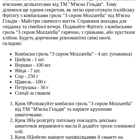
м'ясними делікатесами від ТМ "М'ясна Гільдія". Тому
ділимося ще одним секретом, як легко приготувати італійську
Фрітату з ковбасками гриль "З сиром Mozzarella" від М'ясна
Гільдія - Майстри смачного життя. Справжня знахідка для
сніданку та сімейної вечері. Подавайте Фрітату з ковбасками
гриль “З сиром Mozzarella” гарячою, з грінками, або хрустким
хлібом. Будуть доречними різноманітні свіжі овочі.
складові:
Ковбаски гриль “З сиром Mozzarella” - 4 шт. (упаковка)
Цибуля - 1 шт.
Вершки - 100 мл
Яйця - 7 шт.
Сир - 250 г
Щавель - 100 г
Петрушка - 30 г
Спеції за смаком
Розпакуйте ковбаски гриль "З сиром Mozzarella"
від ТМ "М'ясна Гільдія" та наріжте крупними
шматочками.
На розігріту пательну покладіть декілька
шматочків вершкового масла й додайте трохи оливкової
олії.
Цибулю наріжте напівкільцями й смажте на