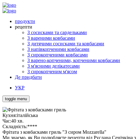
продукти
рецепти
З сосисками та сардельками
З вареними ковбасами
З дитячими сосисками та ковбасами
З напівкопченими ковбасами
З сирокопченими ковбасами
З варено-копченими, копченими ковбасами
З м'ясними делікатесами
З сирокопченим м'ясом
Де придбати
УКР
toggle menu
Кухня:
італійська
Час:
40 хв.
Складність:
****
Фрітата з ковбасками гриль "З сиром Mozzarella"
Ми знаємо, як Ви полюбляєте рецепти від Руслана Сенічкіна з