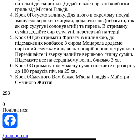
пательні до скоринки. Додайте вже нарізані ковбаски
гриль від М'ясної Гільдії.
Готуємо заливку. Для цього в окремому посуді
змішуємо вершки з яйцями, додаючи сіль (небагато, так
як сир сулугуні солонуватий) та перець. В отриману
суміш додайте сир сулугуні, перетертий на терці.
Щоб отримати Фрітату із килинкою, до
підсмажених ковбасок З сиром Моцарела додаємо
нарізаний смужками щавель з подрібненою петрушкою.
Перемішайте й зверху налийте вершково-яєшну суміш.
Підсмажте все на середньому вогні, близько 3 хв.
Отриману підсмажену суміш поставте в розігріту
до 180 градусів піч, на 25 хв.
Смачного Вам бажає М'ясна Гільдія - Майстри
Смачного Життя!
293
0
Поділитися:
Facebook
До рецептів