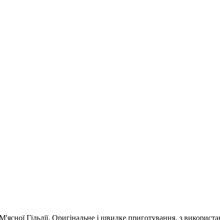
 М'ясної Гільдії. Оригінальне і швидке приготування, з використ