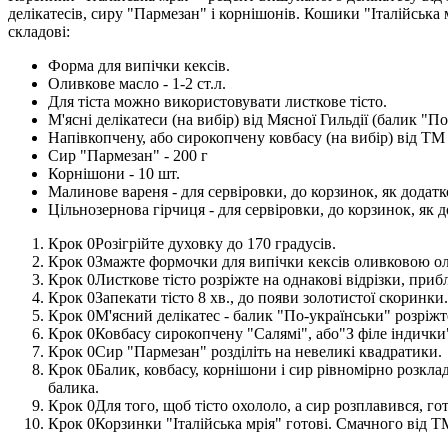
делікатесів, сиру "Пармезан" і корнішонів. Кошики "Італійська 
складові:
Форма для випічки кексів.
Оливкове масло - 1-2 ст.л.
Для тіста можно використовувати листкове тісто.
М'ясні делікатеси (на вибір) від Мясної Гильдії (балик 
Напівкопчену, або сирокопчену ковбасу (на вибір) від ТМ 
Сир "Пармезан" - 200 г
Корнішони - 10 шт.
Малинове вареня - для сервіровки, до корзинок, як додатк
Цільнозернова гірчиця - для сервіровки, до корзинок, як д
Розігрійте духовку до 170 градусів.
Змажте формочки для випічки кексів оливковою ол
Листкове тісто розріжте на однакові відрізки, прибл
Запекати тісто 8 хв., до появи золотистої скоринки.
М'ясний делікатес - балик "По-українськи" розріжт
Ковбасу сирокопчену "Салямі", або"З філе індички
Сир "Пармезан" розділіть на невеликі квадратики.
Балик, ковбасу, корнішони і сир рівномірно розкла
балика.
Для того, щоб тісто охололо, а сир розплавився, го
Корзинки "Італійська мрія" готові. Смачного від Т