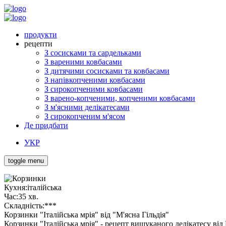
продукти
рецепти
З сосисками та сардельками
З вареними ковбасами
З дитячими сосисками та ковбасами
З напівкопченими ковбасами
З сирокопченими ковбасами
З варено-копченими, копченими ковбасами
З м'ясними делікатесами
З сирокопченим м'ясом
Де придбати
УКР
toggle menu
Кухня:
італійська
Час:
35 хв.
Складність:
***
Корзинки "Італійська мрія" від "М'ясна Гільдія"
Корзинки "Італійська мрія" - рецепт вишуканого делікатесу від