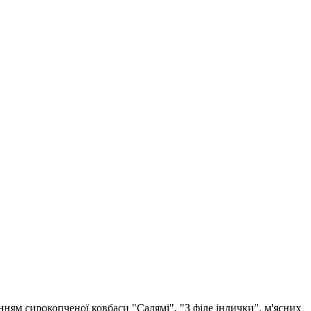
анням сирокопченої ковбаси "Салямі", "З філе індички", м'ясних