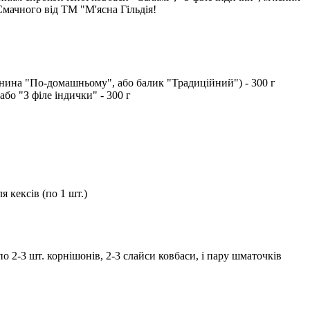
Смачного від ТМ "М'ясна Гільдія!
женина "По-домашньому", або балик "Традиційний") - 300 г
бо "З філе індички" - 300 г
я кексів (по 1 шт.)
о 2-3 шт. корнішонів, 2-3 слайси ковбаси, і пару шматочків