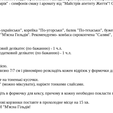
мрія" - симфонія смаку і аромату від "Майстрів апетиту Життя"! 
"По-українськи", корейка "По-угорськи", балик "По-техаськи", бу
"М'ясна Гильдія". Рекомендуемо- ковбаса сирокопчена "Салямі", а
овий делікатес (по бажанню) - 1 ч.л.
одатковий делікатес (по бажанню) - 1 ч.л.
ією.
изно 7/7 см і рівномірно розкладіть кожен відрізок у формочки дл
е на тоненькі кусочки.
" (можно міксувати), наріжте тонкими слайсами.
діть в формочку для кексу, причому в кожну необходно покласти п
тові корзинки поставте в прохолодне місце на 15 хв.
М "М'ясна Гільдія!