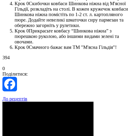
Скибочки ковбаси Шинкова ніжна від М'ясної
Гільдії, розкладіть на столі. В кожен кружечок ковбаси
Шинкова ніжна помістіть по 1-2 ст. л. картопляного
пюре. Додайте невеликі шматочки сиру пармезан та
обережно загорніть у рулетики.
Прикрасьте ковбасу “Шинкова ніжна” з
пюрешкою руколою, або іншими видами зелені та
овочами.
Смачного бажає вам ТМ "М'ясна Гільдія"!
394
0
Поділитися:
Facebook
До рецептів