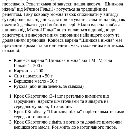
пюрешкою. Рецепт смачної закуски нашвидкоруч. "Шинкова
ніжна" від М'ясної Гільдії - готується за традиційним
рецептом. Таку ковбасу можна також споживати у вигляді
бутербродів на сніданок, для приготування салатів на обід і як
смачний делікатес до сімейної вечері. Ніжна варена ковбаса з
шинкою від М'ясної Гільдії виготовляється відповідно до
рецептури, з використанням сировини найвищого сорту та
додаванням прянощів. Ковбаса варена "Шинкова ніжна" має
приємний аромат та витончений смак, з молочним відтінком.
складові:
Ковбаса варена "Шинкова ніжна" від ТМ "М'ясна
Гільдія" - 200 г
Картопля - 200 г
Сир пармезан - 50 г
Вершкове масло - 50 г
Рукола (або інша зелень, за смаком)
Картоплю (3-4 шт.) ретельно вимийте від
зарбуднень, наріжте шматочками та відваріть на
середньому вогні, 15 хвилин.
Ковбвасу "Шинкова ніжна" наріжте шматочками
середьої товщини.
Картоплю зніміть з вогню та додайте шматочки
вершкового масла. Розімніть до картопляного пюре.