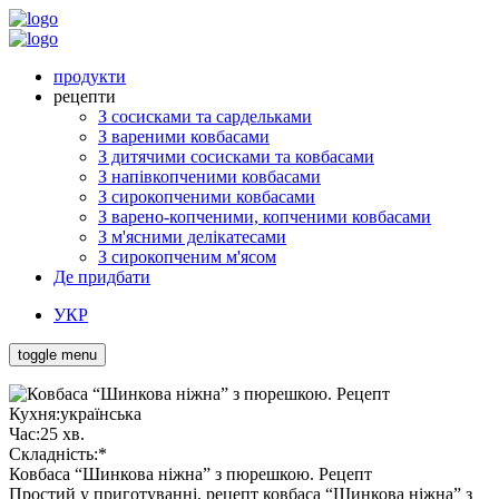
продукти
рецепти
З сосисками та сардельками
З вареними ковбасами
З дитячими сосисками та ковбасами
З напівкопченими ковбасами
З сирокопченими ковбасами
З варено-копченими, копченими ковбасами
З м'ясними делікатесами
З сирокопченим м'ясом
Де придбати
УКР
toggle menu
Кухня:
українська
Час:
25 хв.
Складність:
*
Ковбаса “Шинкова ніжна” з пюрешкою. Рецепт
Простий у приготуванні, рецепт ковбаса “Шинкова ніжна” з