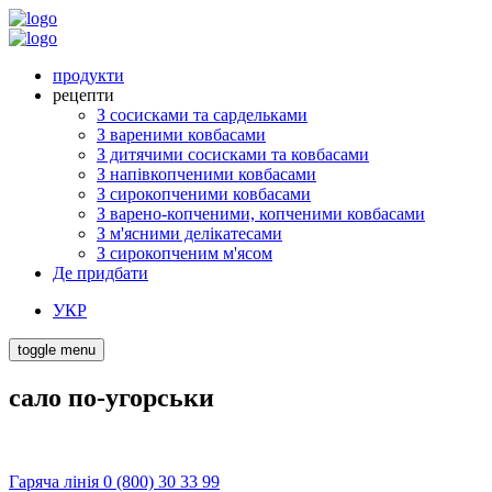
продукти
рецепти
З сосисками та сардельками
З вареними ковбасами
З дитячими сосисками та ковбасами
З напівкопченими ковбасами
З сирокопченими ковбасами
З варено-копченими, копченими ковбасами
З м'ясними делікатесами
З сирокопченим м'ясом
Де придбати
УКР
toggle menu
сало по-угорськи
Гаряча лінія 0 (800) 30 33 99