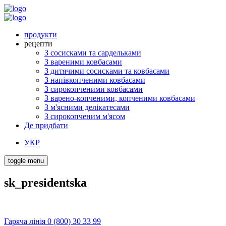
продукти
рецепти
З сосисками та сардельками
З вареними ковбасами
З дитячими сосисками та ковбасами
З напівкопченими ковбасами
З сирокопченими ковбасами
З варено-копченими, копченими ковбасами
З м'ясними делікатесами
З сирокопченим м'ясом
Де придбати
УКР
toggle menu
sk_presidentska
Гаряча лінія 0 (800) 30 33 99