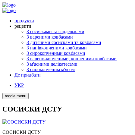
продукти
рецепти
З сосисками та сардельками
З вареними ковбасами
З дитячими сосисками та ковбасами
З напівкопченими ковбасами
З сирокопченими ковбасами
З варено-копченими, копченими ковбасами
З м'ясними делікатесами
З сирокопченим м'ясом
Де придбати
УКР
toggle menu
СОСИСКИ ДСТУ
СОСИСКИ ДСТУ