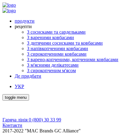
продукти
рецепти
З сосисками та сардельками
З вареними ковбасами
З дитячими сосисками та ковбасами
З напівкопченими ковбасами
З сирокопченими ковбасами
З варено-копченими, копченими ковбасами
З м'ясними делікатесами
З сирокопченим м'ясом
Де придбати
УКР
toggle menu
Гаряча лінія 0 (800) 30 33 99
Контакти
2017-2022 "MAC Brands GC Alliance"