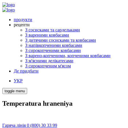
продукти
рецепти
З сосисками та сардельками
З вареними ковбасами
З дитячими сосисками та ковбасами
З напівкопченими ковбасами
З сирокопченими ковбасами
З варено-копченими, копченими ковбасами
З м'ясними делікатесами
З сирокопченим м'ясом
Де придбати
УКР
toggle menu
Temperatura hraneniya
Гаряча лінія 0 (800) 30 33 99