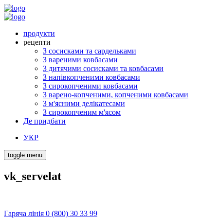
продукти
рецепти
З сосисками та сардельками
З вареними ковбасами
З дитячими сосисками та ковбасами
З напівкопченими ковбасами
З сирокопченими ковбасами
З варено-копченими, копченими ковбасами
З м'ясними делікатесами
З сирокопченим м'ясом
Де придбати
УКР
toggle menu
vk_servelat
Гаряча лінія 0 (800) 30 33 99