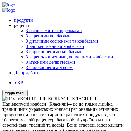
продукти
рецепти
З сосисками та сардельками
З вареними ковбасами
З дитячими сосисками та ковбасами
З напівкопченими ковбасами
З сирокопченими ковбасами
З варено-копченими, копченими ковбасами
З м'ясними делікатесами
З сирокопченим м'ясом
Де придбати
УКР
toggle menu
Напівкопчені ковбаси "Класичні»- це не тільки лінійка
традиційних українських ковбас і регіональних (етнічних
продуктів), а й класика аристократичних продуктів , які
зберегли у своїй рецептурі багаторічні українскьки та
європейськи традиції та досвід. Вони створені задовольняти
найвибагливіші смакові вподобання шанувальників