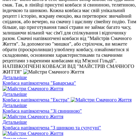
смак. Так, в лінійці присутні ковбаси зі свининою, телятиною,
індичкою та шинкою. Кожна ковбаса має свій унікальний
рецепт і історію, яскраву емоцію, яка перетворює звичайний
сніданок, або вечерю, на смачну і щасливу сімейну подію. Тим
більше, що приготування такої страви не займає багато часу,
залишаючи вільний час сім'ї для спілкування і відпочинку
разом. Смачні напівкопчені ковбаси від "Майстрів Смачного
Життя". За допомогою "мишки", або стрілочок, ви можете
обрати (проскроливши) улюблену ковбасу, ознайомитися зі
складовими, основними характеристиками та смачними
рецептами з вареними ковбасами від М'ясної Гільдії".
НАПІВКОПЧЕНІ КОВБАСИ ВІД "МАЙСТРІВ СМАЧНОГО
ЖИТТЯ"
Детальніше
Ковбаса напівкопчена "Баварська"
Детальніше
Ковбаса напівкопчена "Екстра"
Детальніше
Ковбаса напівкопчена "Зі свининою"
Детальніше
Ковбаса напівкопчена "З шинкою та сулугуні"
Детальніше