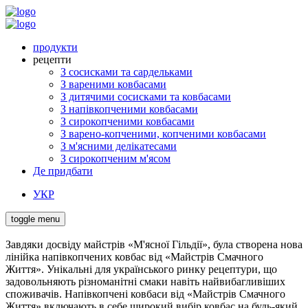
продукти
рецепти
З сосисками та сардельками
З вареними ковбасами
З дитячими сосисками та ковбасами
З напівкопченими ковбасами
З сирокопченими ковбасами
З варено-копченими, копченими ковбасами
З м'ясними делікатесами
З сирокопченим м'ясом
Де придбати
УКР
toggle menu
Завдяки досвіду майстрів «М'ясної Гільдії», була створена нова
лінійка напівкопчених ковбас від «Майстрів Смачного
Життя». Унікальні для українського ринку рецептури, що
задовольняють різноманітні смаки навіть найвибагливіших
споживачів. Напівкопчені ковбаси від «Майстрів Смачного
Життя» включають в себе широкий вибір ковбас на будь-який